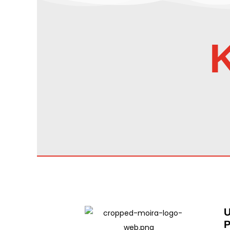
K
U
P