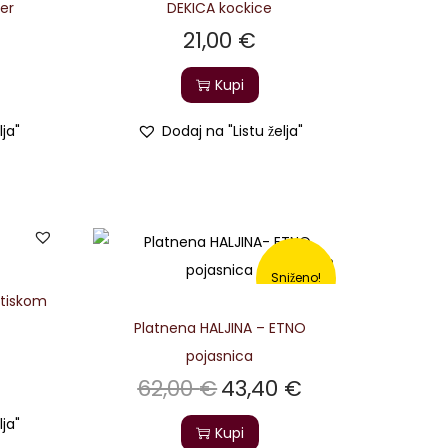
ter
DEKICA kockice
21,00
€
Kupi
lja"
Dodaj na "Listu želja"
Sniženo!
 tiskom
Platnena HALJINA – ETNO
pojasnica
62,00
€
43,40
€
lja"
Kupi