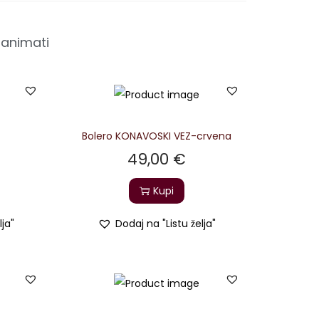
zanimati
Bolero KONAVOSKI VEZ-crvena
49,00
€
Kupi
lja"
Dodaj na "Listu želja"