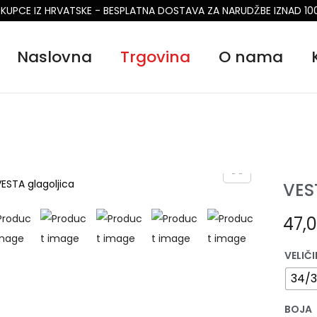
 KUPCE IZ HRVATSKE - BESPLATNA DOSTAVA ZA NARUDŽBE IZNAD 10
Naslovna
Trgovina
O nama
VES
47,
VELIČ
34/
BOJA