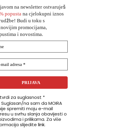
ijavom na newsletter ostvaruješ
% popusta
na cjelokupni iznos
rudžbe! Budi u toku s
jnovijim promocijama,
pustima i novostima.
tvrdi za suglasnost
*
Suglasan/na sam da MOIRA
ije spremiti moju e-mail
resu u svrhu slanja obavijesti o
izvodima i prilikama. Za više
formacija slijedite
link
.