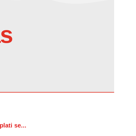
as
plati se...