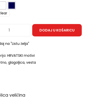
lear
DODAJ U KOŠARICU
aj na "Listu želja"
rija:
HRVATSKI motivi
etno
,
glagoljica
,
vesta
lica veličina