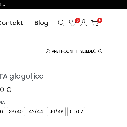
0 €
0
0
Kontakt
Blog
PRETHODNI
SLJEDEĆI
TA glagoljica
00
€
INA
36
38/40
42/44
46/48
50/52