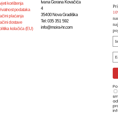
Ivana Gorana Kovačića
jeti korištenja
Pr
4
rivatnost podataka
10
35400 Nova Gradiška
ačini plaćanja
na
Tel: 035 351 592
ačini dostave
na
info@moira-hr.com
olitika kolačića (EU)
po
Po
sm
ad
pro
in