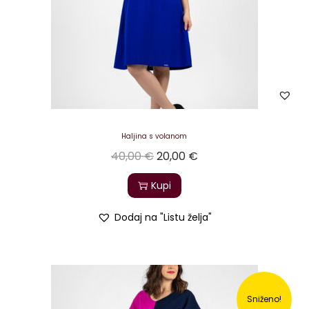
Haljina s volanom
40,00
€
20,00
€
Kupi
Dodaj na "Listu želja"
Sniženo!