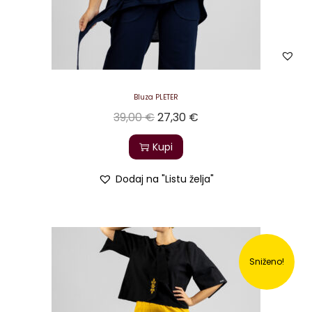
Bluza PLETER
39,00
€
27,30
€
Kupi
Dodaj na "Listu želja"
Sniženo!