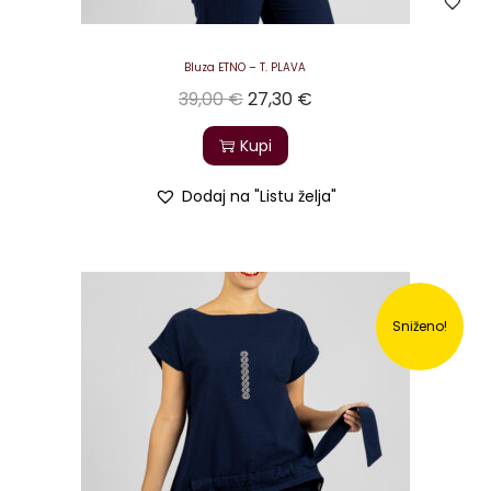
Bluza ETNO – T. PLAVA
39,00
€
27,30
€
Kupi
Dodaj na "Listu želja"
Sniženo!