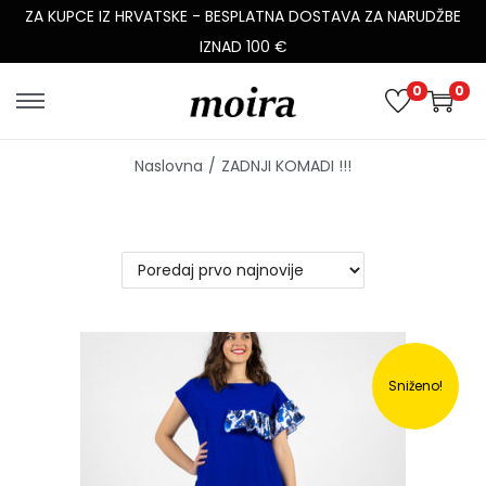
ZA KUPCE IZ HRVATSKE - BESPLATNA DOSTAVA ZA NARUDŽBE
IZNAD 100 €
0
0
Naslovna
/
ZADNJI KOMADI !!!
Sniženo!