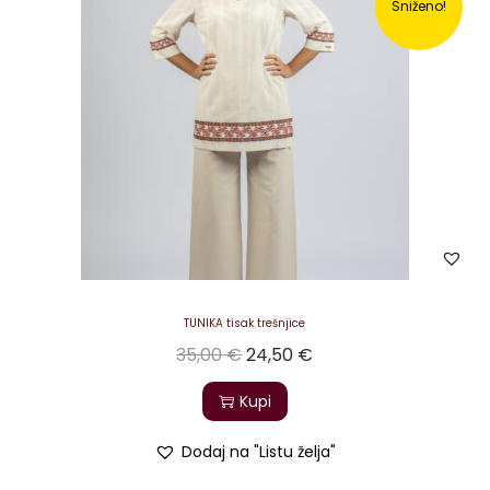
Sniženo!
TUNIKA tisak trešnjice
35,00
€
24,50
€
Kupi
Dodaj na "Listu želja"