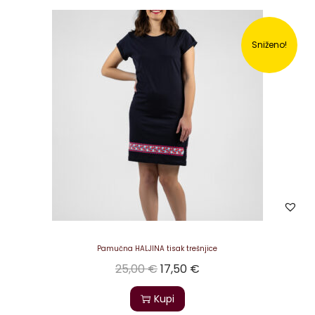
Sniženo!
Pamučna HALJINA tisak trešnjice
25,00
€
17,50
€
Kupi