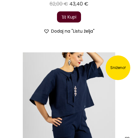
62,00
€
43,40
€
Kupi
Dodaj na "Listu želja"
Sniženo!