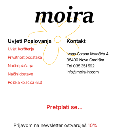
Uvjeti Poslovanja
Kontakt
Uvjeti korištenja
Ivana Gorana Kovačića 4
Privatnost podataka
35400 Nova Gradiška
Načini plaćanja
Tel: 035 351 592
info@moira-hr.com
Načini dostave
Politika kolačića (EU)
Pretplati se...
Prijavom na newsletter ostvaruješ
10%