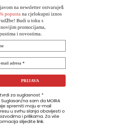
ijavom na newsletter ostvaruješ
% popusta
na cjelokupni iznos
rudžbe! Budi u toku s
jnovijim promocijama,
pustima i novostima.
tvrdi za suglasnost
*
Suglasan/na sam da MOIRA
ije spremiti moju e-mail
resu u svrhu slanja obavijesti o
izvodima i prilikama. Za više
formacija slijedite
link
.