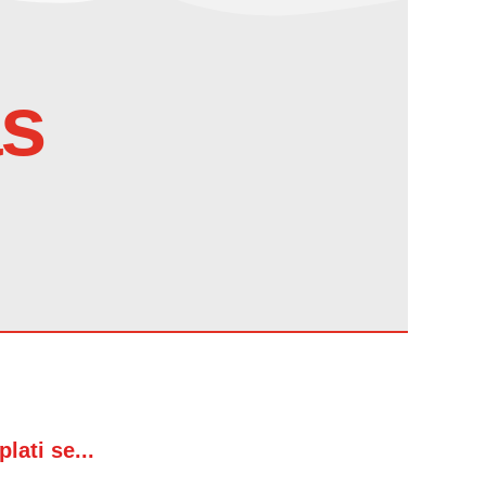
as
plati se...