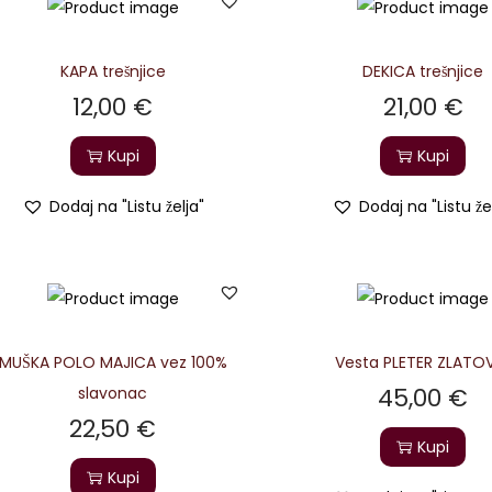
KAPA trešnjice
DEKICA trešnjice
12,00
€
21,00
€
Kupi
Kupi
Dodaj na "Listu želja"
Dodaj na "Listu že
MUŠKA POLO MAJICA vez 100%
Vesta PLETER ZLATO
45,00
€
slavonac
22,50
€
Kupi
Kupi