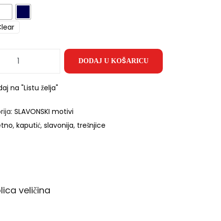
lear
DODAJ U KOŠARICU
aj na "Listu želja"
rija:
SLAVONSKI motivi
etno
,
kaputić
,
slavonija
,
trešnjice
lica veličina