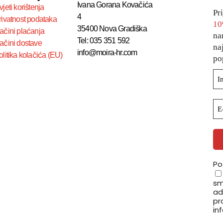
Ivana Gorana Kovačića
jeti korištenja
Pr
4
rivatnost podataka
10
35400 Nova Gradiška
ačini plaćanja
na
Tel: 035 351 592
ačini dostave
na
info@moira-hr.com
olitika kolačića (EU)
po
Po
sm
ad
pro
in