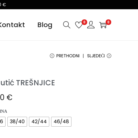
0 €
0
0
Kontakt
Blog
PRETHODNI
SLJEDEĆI
utić TREŠNJICE
00
€
INA
36
38/40
42/44
46/48