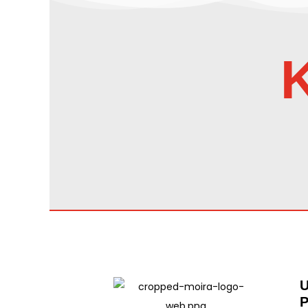
K
U
P