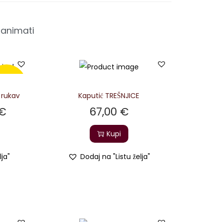
zanimati
niženo!
 rukav
Kaputić TREŠNJICE
€
67,00
€
Kupi
lja"
Dodaj na "Listu želja"