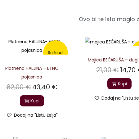
Ovo bi te isto moglo 
Sniženo!
S
Majica BEĆARUŠA – dugi
Platnena HALJINA – ETNO
21,00
€
14,70
pojasnica
Kupi
62,00
€
43,40
€
Dodaj na "Listu že
Kupi
Dodaj na "Listu želja"