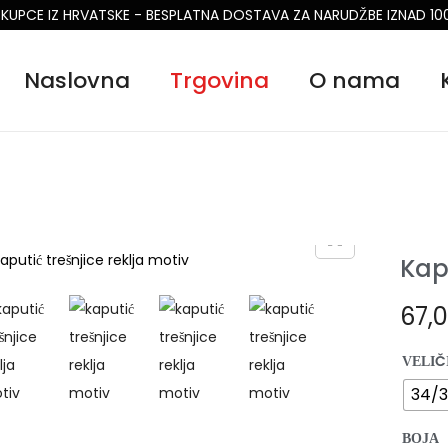
 KUPCE IZ HRVATSKE - BESPLATNA DOSTAVA ZA NARUDŽBE IZNAD 10
Naslovna
Trgovina
O nama
Kap
67,
VELIČ
34/
BOJA